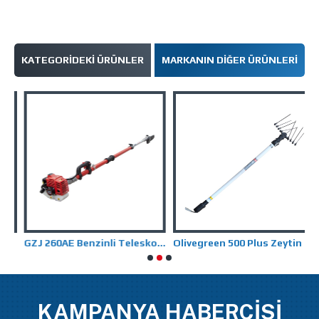
KATEGORIDEKI ÜRÜNLER
MARKANIN DIĞER ÜRÜNLERI
GZJ 260AE Benzinli Teleskopik Dal Budama
Olivegreen 500 Plus Zeytin Hasat Makinesi
KAMPANYA HABERCİSİ