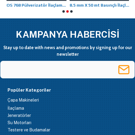
laçlama Tabancası
OS 768 Pülverizatör İlaçlama (20 L)
8.5 mm X 50 mt Basınçlı İlaçlama Hortumları
KAMPANYA HABERCİSİ
Stay up to date with news and promotions by signing up for our
newsletter
Popüler Kategoriler
Çapa Makineleri
İlaçlama
Jeneratörler
Su Motorları
Testere ve Budamalar