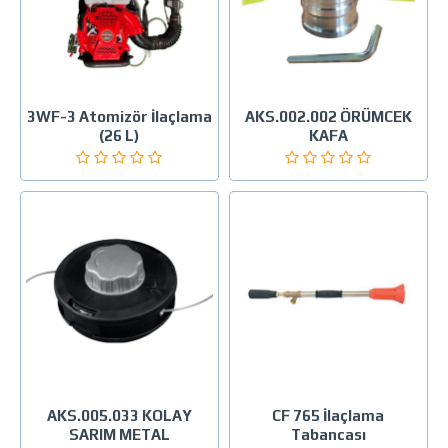
3WF-3 Atomizör İlaçlama
AKS.002.002 ÖRÜMCEK
(26 L)
KAFA
AKS.005.033 KOLAY
CF 765 İlaçlama
SARIM METAL
Tabancası