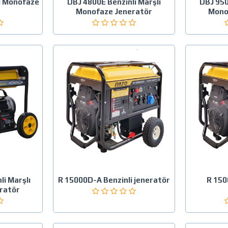
li Monofaze
DBJ 4800E Benzinli Marşlı
DBJ 950
r
Monofaze Jeneratör
Mono
li Marşlı
R 15000D-A Benzinli jeneratör
R 150
ratör