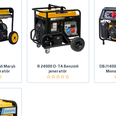
i Marşlı
R 24000 D-TA Benzinli
DBJ14000
ratör
jeneratör
Mono