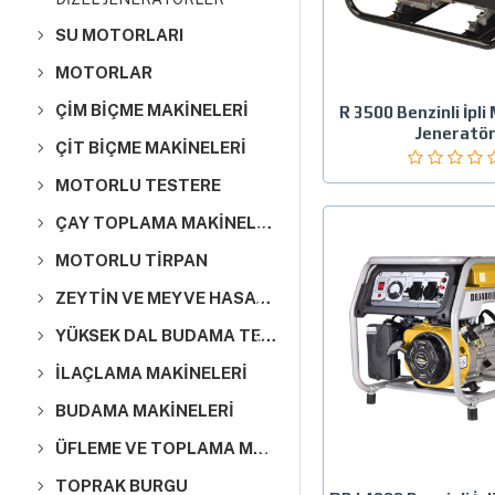
SU MOTORLARI
MOTORLAR
ÇİM BİÇME MAKİNELERİ
R 3500 Benzinli İpl
Jeneratö
ÇİT BİÇME MAKİNELERİ
MOTORLU TESTERE
ÇAY TOPLAMA MAKİNELERİ
MOTORLU TIRPAN
ZEYTİN VE MEYVE HASAT MAKİNALARI
YÜKSEK DAL BUDAMA TESTERELER
İLAÇLAMA MAKİNELERİ
BUDAMA MAKİNELERİ
ÜFLEME VE TOPLAMA MAKİNELERİ
TOPRAK BURGU