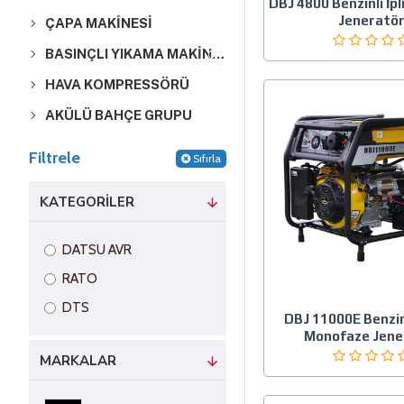
DBJ 4800 Benzinli İp
Jeneratö
ÇAPA MAKİNESİ
BASINÇLI YIKAMA MAKİNESİ
HAVA KOMPRESSÖRÜ
AKÜLÜ BAHÇE GRUPU
Filtrele
Sıfırla
KATEGORILER
DATSU AVR
RATO
DTS
DBJ 11000E Benzin
Monofaze Jene
MARKALAR