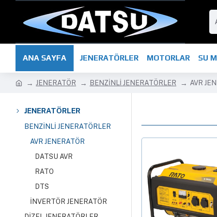
ANA SAYFA
JENERATÖRLER
MOTORLAR
SU 
JENERATÖR
BENZİNLİ JENERATÖRLER
AVR JE
JENERATÖRLER
BENZİNLİ JENERATÖRLER
AVR JENERATÖR
DATSU AVR
RATO
DTS
İNVERTÖR JENERATÖR
DİZEL JENERATÖRLER