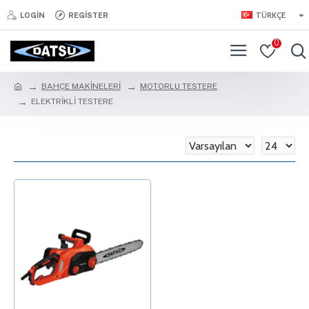
TÜRKÇE
LOGIN
REGISTER
0
BAHÇE MAKİNELERİ
MOTORLU TESTERE
ELEKTRİKLİ TESTERE