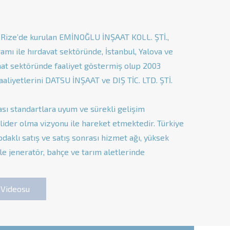
n Rize’de kurulan EMİNOĞLU İNŞAAT KOLL. ŞTİ.,
gamı ile hırdavat sektöründe, İstanbul, Yalova ve
nşaat sektöründe faaliyet göstermiş olup 2003
aaliyetlerini DATSU İNŞAAT ve DIŞ TİC. LTD. ŞTİ.
ası standartlara uyum ve sürekli gelişim
ider olma vizyonu ile hareket etmektedir. Türkiye
aklı satış ve satış sonrası hizmet ağı, yüksek
ile jeneratör, bahçe ve tarım aletlerinde
 Videosu