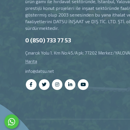
ürün gamı ile hırdavat sektöründe, İstanbul, Yalova
prestijli konut projeleri ile inşaat sektöründe faal
göstermiş olup 2003 senesinden bu yana ithalat v
faaliyetlerini DATSU İNŞAAT ve DIŞ TİC. LTD. ŞTİ. o
sürdürmektedir.
0 (850) 733 77 53
Çınarcık Yolu 1. Km No:45/A pk: 77202 Merkez/YALOVA
Harita
info@datsu.net