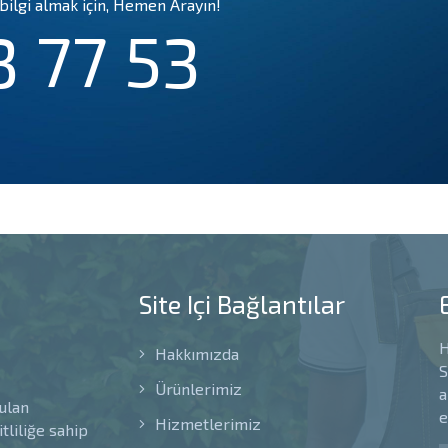
bilgi almak için, Hemen Arayın!
3 77 53
Site Içi Bağlantılar
H
Hakkımızda
S
Ürünlerimiz
a
rulan
e
Hizmetlerimiz
tliliğe sahip