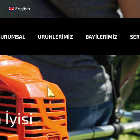
English
KURUMSAL
ÜRÜNLERİMİZ
BAYİLERİMİZ
SER
ansın
İyisi
enleyebilirsiniz.